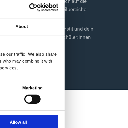
aus entscheidest du, ob du dich auf die
nversation oder auf andere Teilbereiche
About
s an deinen individuellen Lernstil und dein
stungsniveau anderer Sprachschüler:innen
se our traffic. We also share
ers who may combine it with
 services.
Marketing
Allow all