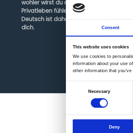
wohler wirst du dich im Arbeits- und
Privatleben fühlen. Einzelunterricht in
Deutsch ist daher die beste Wahl für
dich.
Consent
This website uses cookies
We use cookies to personalis
information about your use of
other information that you’ve
Consent
Necessary
Selection
Deny