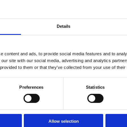
lernen an deinen Zeitplan anpassen. Darüber hin
deutsche Grammatik, die private / berufliche Ko
konzentrieren möchtest.
Details
Bei Privatstunden wird das Tempo des Unterricht
Lerntempo angepasst. So bist du nicht vom Lei
abhängig.
e content and ads, to provide social media features and to analy
 our site with our social media, advertising and analytics partn
 provided to them or that they’ve collected from your use of their
Preferences
Statistics
Allow selection