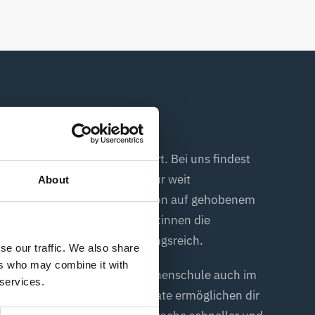
allen Sprachniveaus konzipiert. Bei uns findest
 Sprachniveau A1 als auch für weit
About
chniveau C1 für die Konversation auf gehobenem
rsprachlichen Russischlehrer:innen die
icht lebendig und abwechslungsreich.
se our traffic. We also share
ers who may combine it with
 kannst du an unserer Sprachenschule auch im
 services.
lernen. Diese beiden Kursformate ermöglichen dir