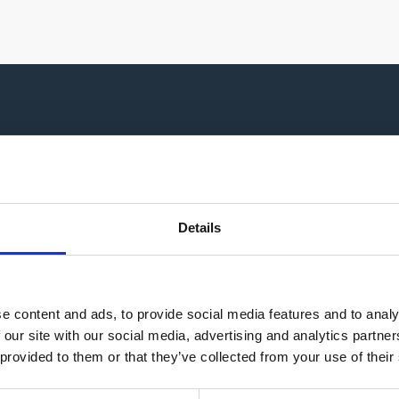
Unsere Russischkurse sind für Teilnehmer:innen auf 
du sowohl Russischkurse für Anfänger:innen auf dem
Details
fortgeschrittene Russischlerner:innen ab dem Spra
Niveau. Für jedes Sprachniveau passen unsere mutte
Anforderungen an und gestalten den Russischunterr
e content and ads, to provide social media features and to analy
 our site with our social media, advertising and analytics partn
Neben Gruppenkursen mit wenigen Teilnehmer:innen
 provided to them or that they’ve collected from your use of their
Einzelunterricht oder im Zweierunterricht Russisch 